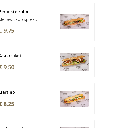
Gerookte zalm
Met avocado spread
€ 9,75
Kaaskroket
€ 9,50
Martino
€ 8,25