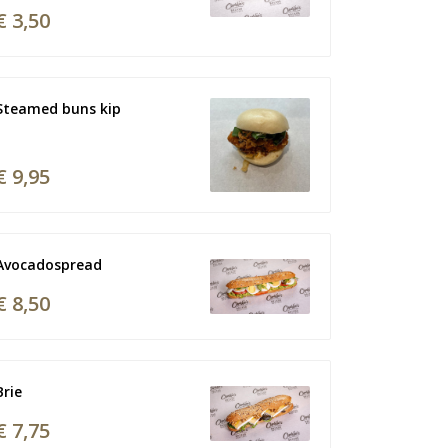
€ 3,50
Steamed buns kip 
€ 9,95
Avocadospread
€ 8,50
Brie
€ 7,75