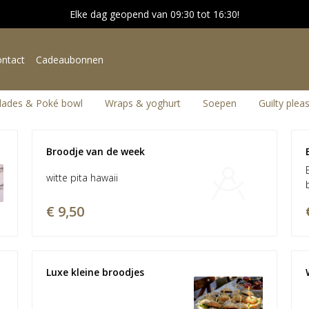
Elke dag geopend van 09:30 tot 16:30!
ntact
Cadeaubonnen
lades & Poké bowl
Wraps & yoghurt
Soepen
Guilty plea
Broodje van de week 
witte pita hawaii
€ 9,50
Luxe kleine broodjes 