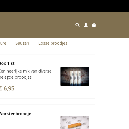
sure
Sauzen
Losse broodjes
Box 1 st
Een heerlijke mix van diverse
belegde broodjes
€ 6,95
Worstenbroodje