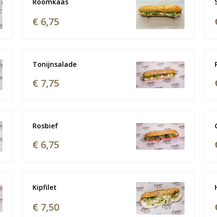
Roomkaas
€ 6,75
Tonijnsalade
€ 7,75
Rosbief
€ 6,75
Kipfilet
€ 7,50