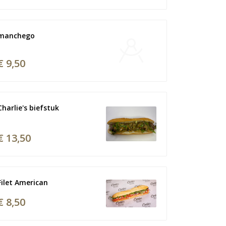
manchego 
€ 9,50
Charlie's biefstuk
€ 13,50
Filet American
€ 8,50