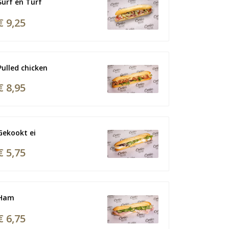
Surf en Turf
€ 9,25
Pulled chicken
€ 8,95
Gekookt ei
€ 5,75
Ham 
€ 6,75