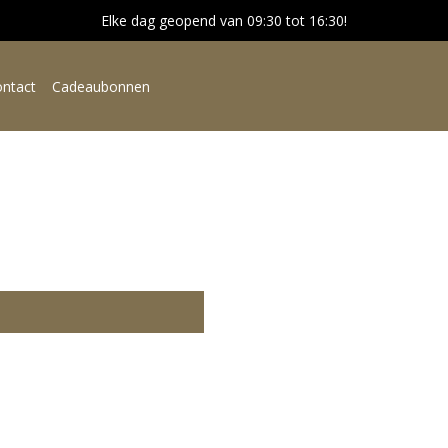
Elke dag geopend van 09:30 tot 16:30!
ntact
Cadeaubonnen