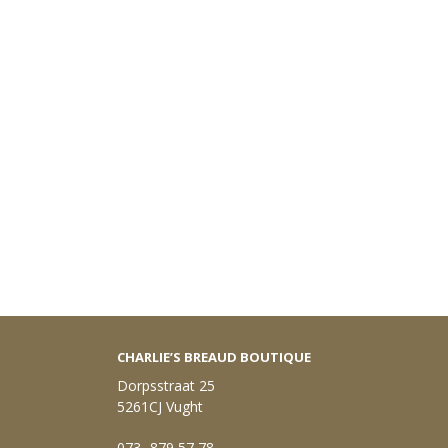
CHARLIE’S BREAUD BOUTIQUE
Dorpsstraat 25
5261CJ Vught
073- 879 57 78