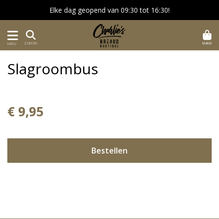
Elke dag geopend van 09:30 tot 16:30!
MAND
ZOEKEN
MENU
Slagroombus
€ 9,95
Bestellen