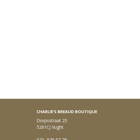
CHARLIE’S BREAUD BOUTIQUE
Dorpsstraat 25
5261CJ Vught
073- 879 57 78