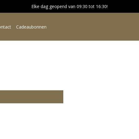
Elke dag geopend van 09:30 tot 16:30!
ntact
Cadeaubonnen