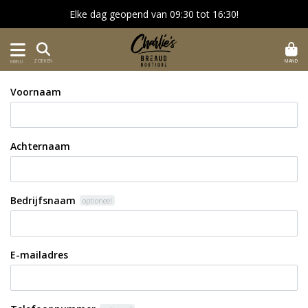
Elke dag geopend van 09:30 tot 16:30!
MAND
ZOEKEN
MENU
Voornaam
Achternaam
Bedrijfsnaam
optioneel
E-mailadres