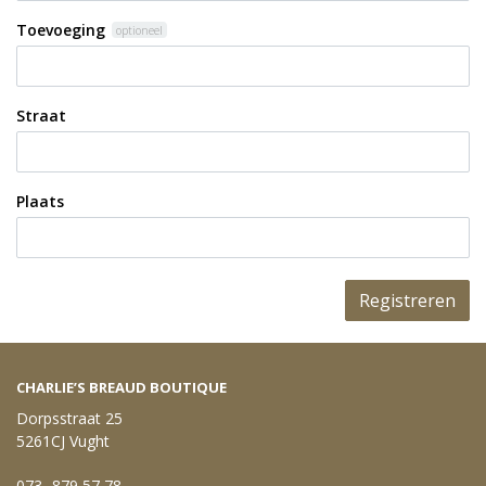
Toevoeging
optioneel
Straat
Plaats
Registreren
CHARLIE’S BREAUD BOUTIQUE
Dorpsstraat 25
5261CJ Vught
073- 879 57 78