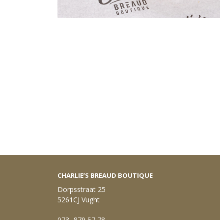
CHARLIE’S BREAUD BOUTIQUE
Dorpsstraat 25
5261CJ Vught
073- 879 57 78